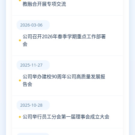
教融合开展专项交流
2026-03-06
公司召开2026年春季学期重点工作部署
会
2025-11-27
公司举办建校90周年公司高质量发展报
告会
2025-10-28
公司举行员工分会第一届理事会成立大会