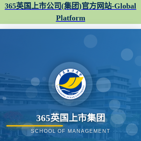
365英国上市公司(集团)官方网站-Global
Platform
365英国上市集团
SCHOOL OF MANAGEMENT