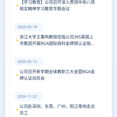
【学习教育】公司召开深入贯彻中央八项
规定精神学习教育专题会议
2025-03-18
浙江大学王重鸣教授莅临公司365英国上
市集团开展BGA国际商科金牌预认证指导
工作
2025-03-13
公司召开新学期全体教职工大会暨BGA金
牌认证动员会
2024-11-22
公司赴深圳、东莞、广州、阳江等地走访
员工