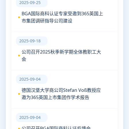
2025-09-25
BGA国际商科认证专家受邀到365英国上
市集团调研指导公司建设
2025-09-18
公司召开2025秋季新学期全体教职工大
会
2025-09-04
德国汉堡大学商公司Stefan Voß教授应
邀为365英国上市集团作学术报告
2025-09-04
公司召开BGA国际商科认证反馈会