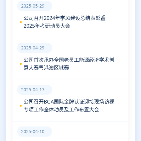
2025-05-29
公司召开2024年学风建设总结表彰暨
2025年考研动员大会
2025-04-29
公司首次承办全国老员工能源经济学术创
意大赛粤港澳区域赛
2025-04-17
公司召开BGA国际金牌认证迎接现场访视
专项工作全体动员及工作布置大会
2025-04-10