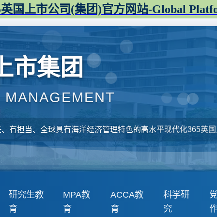
5英国上市公司(集团)官方网站-Global Platf
国上市集团
F MANAGEMENT
、有担当、全球具有海洋经济管理特色的高水平现代化365英国
研究生教
MPA教
ACCA教
科学研
育
育
育
究