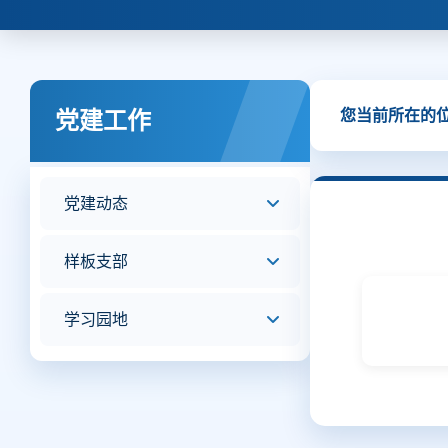
您当前所在的
党建工作
党建动态
样板支部
学习园地