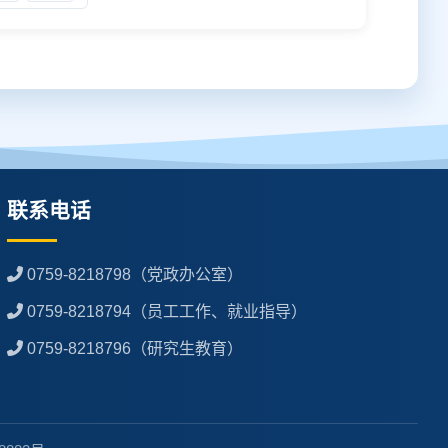
联系电话
0759-8218798（党政办公室）
0759-8218794（员工工作、就业指导）
0759-8218796（研究生教育）