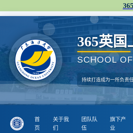
36
365英
SCHOOL O
持续打造成为一所负责任
首
关于我
团队队
旗下产
页
们
伍
业