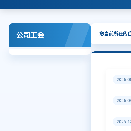
您当前所在的
公司工会
2026-0
2026-0
2025-1