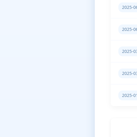
2025-0
2025-0
2025-0
2025-0
2025-0