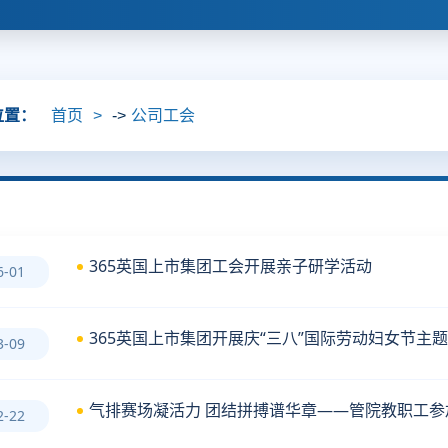
位置：
首页
->
公司工会
365英国上市集团工会开展亲子研学活动
6-01
365英国上市集团开展庆“三八”国际劳动妇女节主
3-09
气排赛场凝活力 团结拼搏谱华章——管院教职工参加
2-22