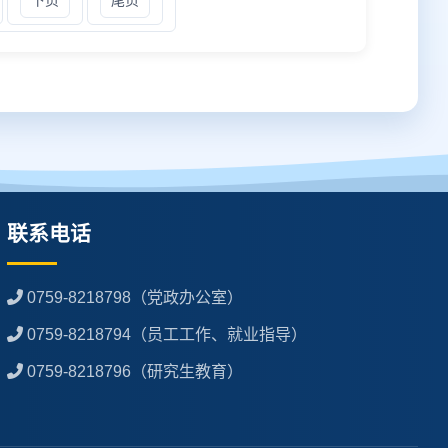
联系电话
0759-8218798（党政办公室）
0759-8218794（员工工作、就业指导）
0759-8218796（研究生教育）