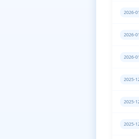
2026-0
2026-0
2026-0
2025-1
2025-1
2025-1