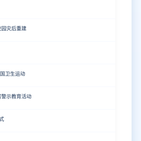
校园灾后重建
爱国卫生运动
展警示教育活动
式