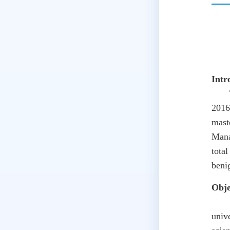
Intr
The 
2016
mast
Mana
tota
benig
Obje
Adhe
univ