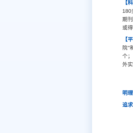
【
18
期刊
或得
【
院”
个；
外实
明理
追求