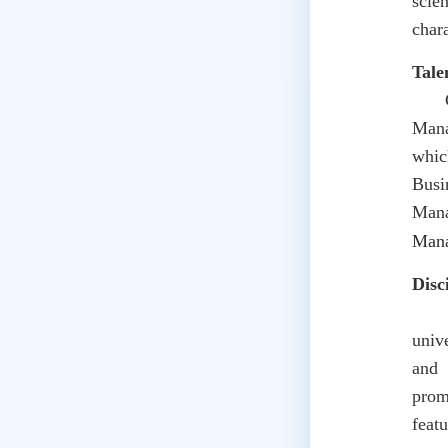
scie
chara
Tale
Curr
Mana
whic
Bus
Man
Man
Disc
The 
univ
and 
prom
feat