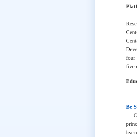
Plat
The 
Rese
Cent
Cent
Deve
four
five
Educ
Be S
Obse
prin
learn