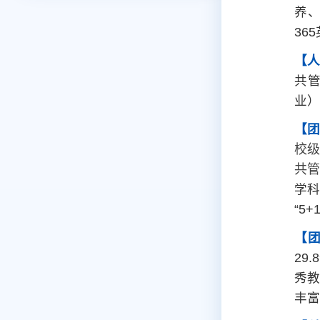
养
36
【
共
业）
【
校
共管
学
“5
【
29
秀教
丰富