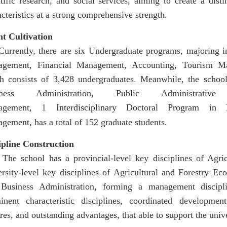
ntific research, and social services, aiming to create a dis
cteristics at a strong comprehensive strength.
nt Cultivation
ently, there are six Undergraduate programs, majoring
gement, Financial Management, Accounting, Tourism M
h consists of 3,428 undergraduates. Meanwhile, the school
iness Administration, Public Administrati
agement, 1
Interdisciplinary Doctoral Program i
,
agement
has a total of 152 graduate students.
ipline Construction
school has a provincial-level key disciplines of Agric
ersity-level key disciplines of Agricultural and Forestry 
Business Administration, forming a management discipli
inent characteristic disciplines, coordinated development
ures, and outstanding advantages, that able to support the uni