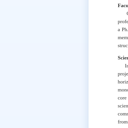
Facu
Curr
prof
a Ph
memb
struc
Scie
In t
proj
hori
mono
core
scie
comm
from