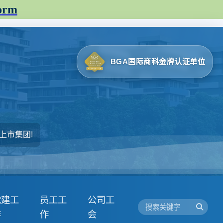
orm
BGA国际商科金牌认证单位
上市集团!
党建工
员工工
公司工
作
作
会