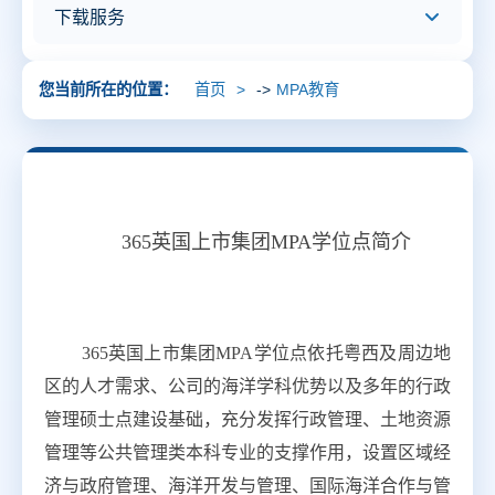
下载服务
您当前所在的位置：
首页
->
MPA教育
365英国上市集团MPA学位点简介
365英国上市集团MPA学位点依托粤西及周边地
区的人才需求、公司的海洋学科优势以及多年的行政
管理硕士点建设基础，充分发挥行政管理、土地资源
管理等公共管理类本科专业的支撑作用，设置区域经
济与政府管理、海洋开发与管理、国际海洋合作与管