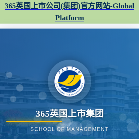
365英国上市公司(集团)官方网站-Global
Platform
365英国上市集团
SCHOOL OF MANAGEMENT