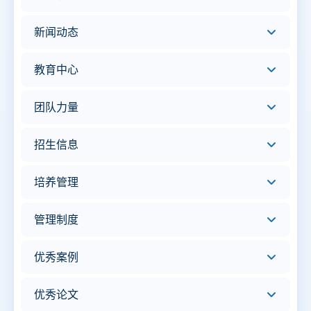
新闻动态
教育中心
团队力量
招生信息
培养管理
管理制度
优秀案例
优秀论文