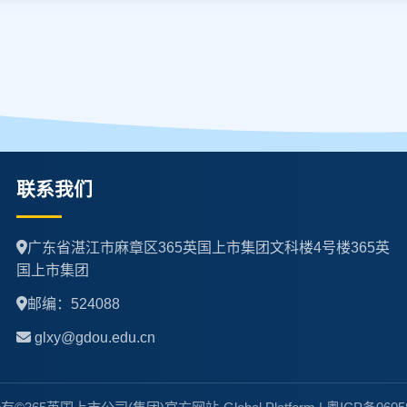
联系我们
广东省湛江市麻章区365英国上市集团文科楼4号楼365英
国上市集团
邮编：524088
glxy@gdou.edu.cn