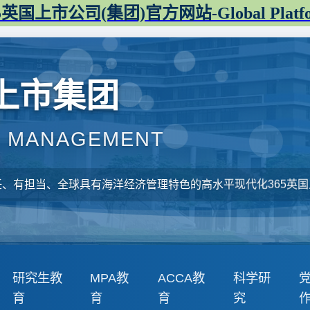
5英国上市公司(集团)官方网站-Global Platf
国上市集团
F MANAGEMENT
、有担当、全球具有海洋经济管理特色的高水平现代化365英国
研究生教
MPA教
ACCA教
科学研
育
育
育
究