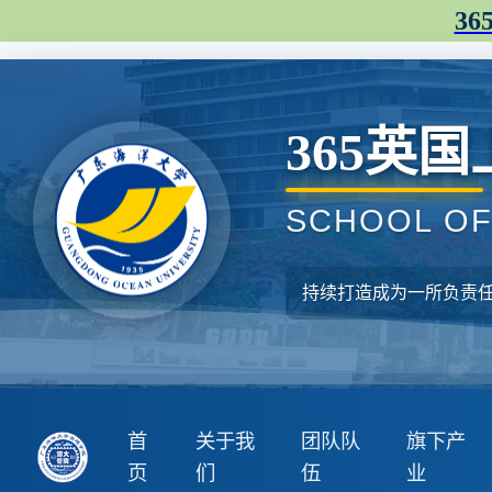
36
365英
SCHOOL O
持续打造成为一所负责任
首
关于我
团队队
旗下产
页
们
伍
业