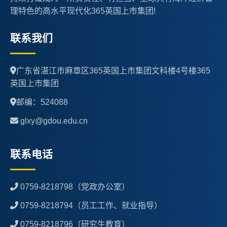
理特色的高水平现代化365英国上市集团!
联系我们
广东省湛江市麻章区365英国上市集团文科楼4号楼365
英国上市集团
邮编：524088
glxy@gdou.edu.cn
联系电话
0759-8218798（党政办公室）
0759-8218794（员工工作、就业指导）
0759-8218796（研究生教育）