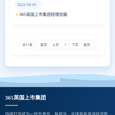
2022-04-03
365英国上市集团经理信箱
共11条
首页
上页
1
下页
尾页
365英国上市集团
持续打造成为一所负责任、有担当、全球具有海洋经济管