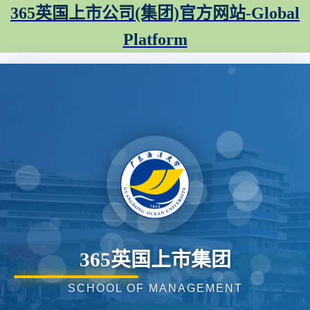
365英国上市公司(集团)官方网站-Global
Platform
365英国上市集团
SCHOOL OF MANAGEMENT