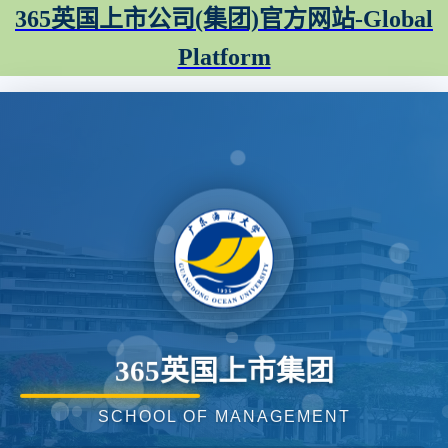
365英国上市公司(集团)官方网站-Global
Platform
365英国上市集团
SCHOOL OF MANAGEMENT