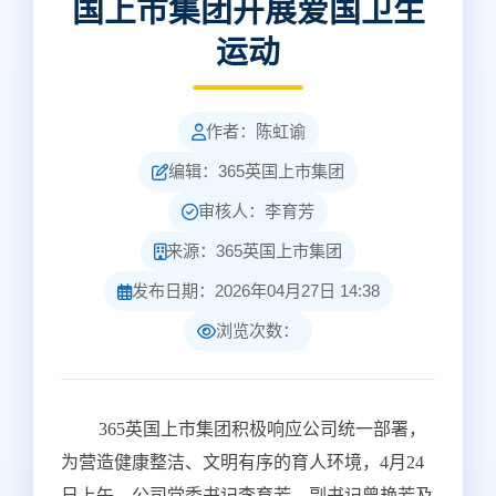
国上市集团开展爱国卫生
运动
作者：陈虹谕
编辑：365英国上市集团
审核人：李育芳
来源：365英国上市集团
发布日期：2026年04月27日 14:38
浏览次数：
365英国上市集团积极响应公司统一部署，
为营造健康整洁、文明有序的育人环境，4月24
日上午，公司党委书记李育芳、副书记曾艳芳及