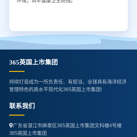
环境，筑牢健康卫生防线。
365英国上市集团
持续打造成为一所负责任、有担当、全球具有海洋经济
管理特色的高水平现代化365英国上市集团!
联系我们
广东省湛江市麻章区365英国上市集团文科楼4号楼
365英国上市集团