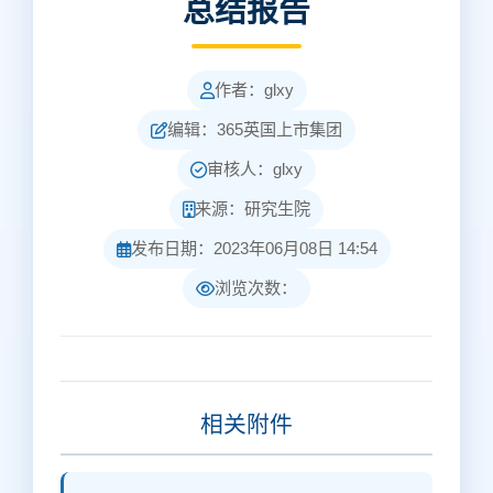
总结报告
作者：glxy
编辑：365英国上市集团
审核人：glxy
来源：研究生院
发布日期：2023年06月08日 14:54
浏览次数：
相关附件