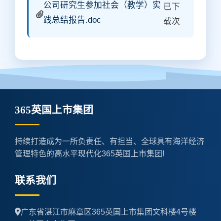
公司研究生参加社会（教学）实
已下
践总结报告.doc
载
次
365英国上市集团
持续打造成为一所负责任、有担当、全球具有海洋经济
管理特色的高水平现代化365英国上市集团!
联系我们
广东省湛江市麻章区365英国上市集团文科楼4号楼